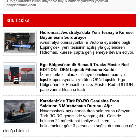
Türkçe karakter kullanılmayan ve büyük harflerle yazılmış yorumlar
onaylanmamaktadır.
SON DAKİKA
Hidromas, Avustralya'daki Yeni Tesisiyle Küresel
Büyümesini Sürdürüyor
Avustralya operasyonlarını Victoria eyaletine bağlı
Epping'deki yeni tesisinin açılışıyla güçlendiren
Hidromas, küresel çapta genişlemeye devam ediyor.
Ege Bölgesi'nin ilk Renault Trucks Master Red
EDITION'ı ÖKN Lojistik Filosuna Katıldı
İzmir merkezli olarak Türkiye genelinde parsiyel
lojistik operasyonları yürüten ÖKN Lojistik, Ege
Bölgesi'nin ilk Renault Trucks Master Red EDITION
panelvanını filosuna kattı.
Karadeniz'de Türk RO-RO Gemisine Dron
Saldırısı: 3 Mürettebatın Durumu Ağır
Novorossiysk açıklarında dron saldırısına uğrayan
Türk RO-RO gemisinde yangın çıktı. Gemide
bulunan 22 mürettebat tahliye edilirken, ilk
belirlemelere göre 3 personelin sağlık durumunun ağır
olduğu bildirildi.