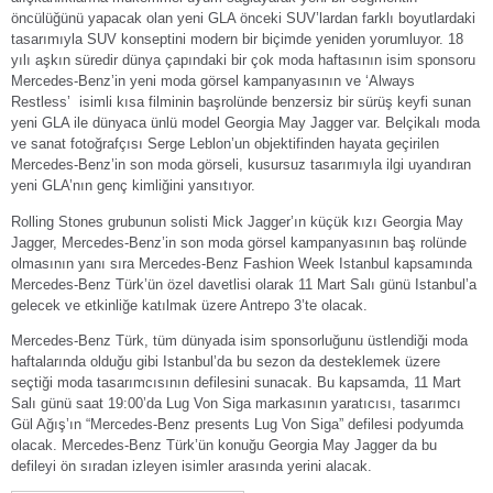
öncülüğünü yapacak olan yeni GLA önceki SUV’lardan farklı boyutlardaki
tasarımıyla SUV konseptini modern bir biçimde yeniden yorumluyor. 18
yılı aşkın süredir dünya çapındaki bir çok moda haftasının isim sponsoru
Mercedes-Benz’in yeni moda görsel kampanyasının ve ‘Always
Restless’
isimli kısa filminin başrolünde benzersiz bir sürüş keyfi sunan
yeni GLA ile dünyaca ünlü model Georgia May Jagger var. Belçikalı moda
ve sanat fotoğrafçısı Serge Leblon’un objektifinden hayata geçirilen
Mercedes-Benz’in son moda görseli, kusursuz tasarımıyla ilgi uyandıran
yeni GLA’nın genç kimliğini yansıtıyor.
Rolling Stones grubunun solisti Mick Jagger’ın küçük kızı Georgia May
Jagger, Mercedes-Benz’in son moda görsel kampanyasının baş rolünde
olmasının yanı sıra Mercedes-Benz Fashion Week Istanbul kapsamında
Mercedes-Benz Türk’ün özel davetlisi olarak 11 Mart Salı günü Istanbul’a
gelecek ve etkinliğe katılmak üzere Antrepo 3’te olacak.
Mercedes-Benz Türk, tüm dünyada isim sponsorluğunu üstlendiği moda
haftalarında olduğu gibi Istanbul’da bu sezon da desteklemek üzere
seçtiği moda tasarımcısının defilesini sunacak. Bu kapsamda, 11 Mart
Salı günü saat 19:00’da Lug Von Siga markasının yaratıcısı, tasarımcı
Gül Ağış’ın “Mercedes-Benz presents Lug Von Siga” defilesi podyumda
olacak. Mercedes-Benz Türk’ün konuğu Georgia May Jagger da bu
defileyi ön sıradan izleyen isimler arasında yerini alacak.