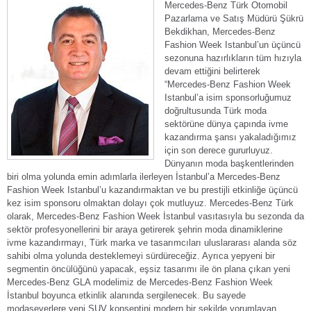
Mercedes-Benz Türk Otomobil
Pazarlama ve Satış Müdürü Şükrü
Bekdikhan, Mercedes-Benz
Fashion Week Istanbul’un üçüncü
sezonuna hazırlıkların tüm hızıyla
devam ettiğini belirterek
“Mercedes-Benz Fashion Week
Istanbul’a isim sponsorluğumuz
doğrultusunda Türk moda
sektörüne dünya çapında ivme
kazandırma şansı yakaladığımız
için son derece gururluyuz.
Dünyanın moda başkentlerinden
biri olma yolunda emin adımlarla ilerleyen İstanbul’a Mercedes-Benz
Fashion Week Istanbul’u kazandırmaktan ve bu prestijli etkinliğe üçüncü
kez isim sponsoru olmaktan dolayı çok mutluyuz. Mercedes-Benz Türk
olarak, Mercedes-Benz Fashion Week İstanbul vasıtasıyla bu sezonda da
sektör profesyonellerini bir araya getirerek şehrin moda dinamiklerine
ivme kazandırmayı, Türk marka ve tasarımcıları uluslararası alanda söz
sahibi olma yolunda desteklemeyi sürdüreceğiz. Ayrıca yepyeni bir
segmentin öncülüğünü yapacak, eşsiz tasarımı ile ön plana çıkan yeni
Mercedes-Benz GLA modelimiz de Mercedes-Benz Fashion Week
İstanbul boyunca etkinlik alanında sergilenecek. Bu sayede
modaseverlere yeni SUV konseptini modern bir şekilde yorumlayan