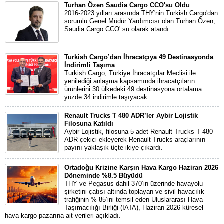
Turhan Özen Saudia Cargo CCO'su Oldu
2016-2023 yılları arasında THY'nin Turkish Cargo'dan
sorumlu Genel Müdür Yardımcısı olan Turhan Özen,
Saudia Cargo CCO' su olarak atandı.
Turkish Cargo’dan İhracatçıya 49 Destinasyonda
İndirimli Taşıma
Turkish Cargo, Türkiye İhracatçılar Meclisi ile
yenilediği anlaşma kapsamında ihracatçıların
ürünlerini 30 ülkedeki 49 destinasyona ortalama
yüzde 34 indirimle taşıyacak.
Renault Trucks T 480 ADR’ler Aybir Lojistik
Filosuna Katıldı
Aybir Lojistik, filosuna 5 adet Renault Trucks T 480
ADR çekici ekleyerek Renault Trucks araçlarının
payını yaklaşık üçte ikiye çıkardı.
Ortadoğu Krizine Karşın Hava Kargo Haziran 2026
Döneminde %8.5 Büyüdü
THY ve Pegasus dahil 370’in üzerinde havayolu
şirketini çatısı altında toplayan ve sivil havacılık
trafiğinin % 85’ini temsil eden Uluslararası Hava
Taşımacılığı Birliği (IATA), Haziran 2026 küresel
hava kargo pazarına ait verileri açıkladı.