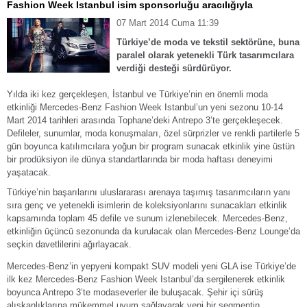
Fashion Week Istanbul isim sponsorluğu aracılığıyla
07 Mart 2014 Cuma 11:39
Türkiye’de moda ve tekstil sektörüne, buna
paralel olarak yetenekli Türk tasarımcılara
verdiği desteği sürdürüyor.
Yılda iki kez gerçekleşen, İstanbul ve Türkiye’nin en önemli moda
etkinliği Mercedes-Benz Fashion Week Istanbul’un yeni sezonu 10-14
Mart 2014 tarihleri arasında Tophane’deki Antrepo 3’te gerçekleşecek.
Defileler, sunumlar, moda konuşmaları, özel sürprizler ve renkli partilerle 5
gün boyunca katılımcılara yoğun bir program sunacak etkinlik yine üstün
bir prodüksiyon ile dünya standartlarında bir moda haftası deneyimi
yaşatacak.
Türkiye’nin başarılarını uluslararası arenaya taşımış tasarımcıların yanı
sıra genç ve yetenekli isimlerin de koleksiyonlarını sunacakları etkinlik
kapsamında toplam 45 defile ve sunum izlenebilecek. Mercedes-Benz,
etkinliğin üçüncü sezonunda da kurulacak olan Mercedes-Benz Lounge’da
seçkin davetlilerini ağırlayacak.
Mercedes-Benz’in yepyeni kompakt SUV modeli yeni GLA ise Türkiye’de
ilk kez Mercedes-Benz Fashion Week Istanbul’da sergilenerek etkinlik
boyunca Antrepo 3’te modaseverler ile buluşacak. Şehir içi sürüş
alışkanlıklarına mükemmel uyum sağlayarak yeni bir segmentin