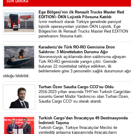
SON DAKİKA
Ege Bölgesi'nin ilk Renault Trucks Master Red
EDITION'ı ÖKN Lojistik Filosuna Katıldı
İzmir merkezli olarak Türkiye genelinde parsiyel
lojistik operasyonları yürüten ÖKN Lojistik, Ege
Bölgesi'nin ilk Renault Trucks Master Red EDITION
panelvanını filosuna kattı.
Karadeniz'de Türk RO-RO Gemisine Dron
Saldırısı: 3 Mürettebatın Durumu Ağır
Novorossiysk açıklarında dron saldırısına uğrayan
Türk RO-RO gemisinde yangın çıktı. Gemide
bulunan 22 mürettebat tahliye edilirken, ilk
belirlemelere göre 3 personelin sağlık durumunun ağır
olduğu bildirildi.
Turhan Özen Saudia Cargo CCO'su Oldu
2016-2023 yılları arasında THY'nin Turkish Cargo'dan
sorumlu Genel Müdür Yardımcısı olan Turhan Özen,
Saudia Cargo CCO' su olarak atandı.
Turkish Cargo’dan İhracatçıya 49 Destinasyonda
İndirimli Taşıma
Turkish Cargo, Türkiye İhracatçılar Meclisi ile
yenilediği anlaşma kapsamında ihracatçıların