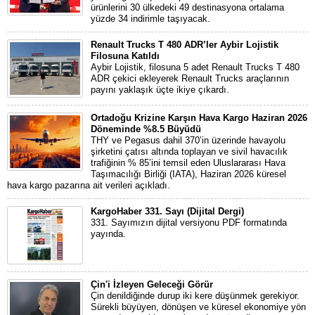
ürünlerini 30 ülkedeki 49 destinasyona ortalama
yüzde 34 indirimle taşıyacak.
Renault Trucks T 480 ADR’ler Aybir Lojistik
Filosuna Katıldı
Aybir Lojistik, filosuna 5 adet Renault Trucks T 480
ADR çekici ekleyerek Renault Trucks araçlarının
payını yaklaşık üçte ikiye çıkardı.
Ortadoğu Krizine Karşın Hava Kargo Haziran 2026
Döneminde %8.5 Büyüdü
THY ve Pegasus dahil 370’in üzerinde havayolu
şirketini çatısı altında toplayan ve sivil havacılık
trafiğinin % 85’ini temsil eden Uluslararası Hava
Taşımacılığı Birliği (IATA), Haziran 2026 küresel
hava kargo pazarına ait verileri açıkladı.
KargoHaber 331. Sayı (Dijital Dergi)
331. Sayımızın dijital versiyonu PDF formatında
yayında.
Çin'i İzleyen Geleceği Görür
Çin denildiğinde durup iki kere düşünmek gerekiyor.
Sürekli büyüyen, dönüşen ve küresel ekonomiye yön