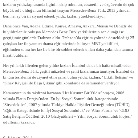
kızların yıldızlaşmasında ilginin, ekip ruhunun, cesaretin ve özgüvenin de çok
büyük rolü olduğunun bilincini taşıyan Mercedes-Benz Türk, 2013 yılından
beri her ay bir ili ziyaret ederek yıldız kızları yüreklendiriyor.
Daha önce Van, Adana, Edirne, Konya, Amasya, Ankara, Mersin ve Denizli’ de
ki yıldızlar ile buluşan Mercedes-Benz Türk yetkililerinin son durağı ise
geçtiğimiz günlerde Trabzon oldu. Trabzon’da eğitim yolunda desteklediği 25
çalışkan kız ile yaratıcı drama eğitimlerinde buluşan MBT yetkilileri,
eğitimden sonra her kız ile bire bir sohbet ederek onları daha yakından tanıma
fırsatı buldular.
Her yıl farklı illerden gelen yıldız kızları İstanbul’da da bir hafta misafir eden
Mercedes-Benz Türk, çeşitli müzeleri ve şehri kızlarımıza tanıtıyor. İstanbul da
ki tüm tesislerini de ziyaret etme şansı bulan yıldız kızlara, ‘ Etkili İletişim’ ve
‘Sınav Kaygısı ile Başa Çıkma’ gibi konularda da seminerler veriliyor.
Kamuoyunun da takdirini kazanan ‘Her Kızımız Bir Yıldız’ projesi, 2006
yılında Platin Dergisi’nden ‘En İyi Sosyal Sorumluluk’ kategorisinde
‘Zirvedekiler’ , 2007 yılında Türkiye Halkla İlişkiler Derneği’nden (TÜHİD),
‘Eğitim Kategorisinde En İyi Sosyal Sorumluluk’ ve ‘Altın Pusula’ ve ‘ODD
Satış İletişim Ödülleri, 2010 Gladyatörleri – Yılın Sosyal Sorumluluk Projesi’
ödüllerini kazandı.