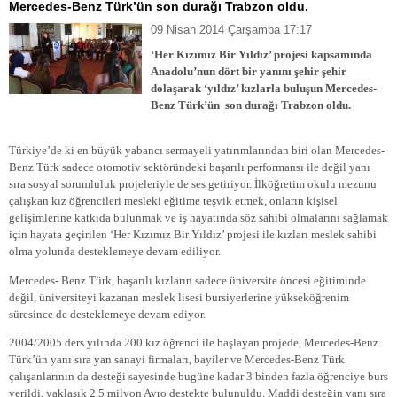
Mercedes-Benz Türk’ün son durağı Trabzon oldu.
09 Nisan 2014 Çarşamba 17:17
‘Her Kızımız Bir Yıldız’ projesi kapsamında
Anadolu’nun dört bir yanını şehir şehir
dolaşarak ‘yıldız’ kızlarla buluşun Mercedes-
Benz Türk’ün
son durağı Trabzon oldu.
Türkiye’de ki en büyük yabancı sermayeli yatırımlarından biri olan Mercedes-
Benz Türk sadece otomotiv sektöründeki başarılı performansı ile değil yanı
sıra sosyal sorumluluk projeleriyle de ses getiriyor. İlköğretim okulu mezunu
çalışkan kız öğrencileri mesleki eğitime teşvik etmek, onların kişisel
gelişimlerine katkıda bulunmak ve iş hayatında söz sahibi olmalarını sağlamak
için hayata geçirilen ‘Her Kızımız Bir Yıldız’ projesi ile kızları meslek sahibi
olma yolunda desteklemeye devam ediliyor.
Mercedes- Benz Türk, başarılı kızların sadece üniversite öncesi eğitiminde
değil, üniversiteyi kazanan meslek lisesi bursiyerlerine yükseköğrenim
süresince de desteklemeye devam ediyor.
2004/2005 ders yılında 200 kız öğrenci ile başlayan projede, Mercedes-Benz
Türk’ün yanı sıra yan sanayi firmaları, bayiler ve Mercedes-Benz Türk
çalışanlarının da desteği sayesinde bugüne kadar 3 binden fazla öğrenciye burs
verildi, yaklaşık 2,5 milyon Avro destekte bulunuldu. Maddi desteğin yanı sıra