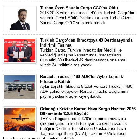
Turhan Özen Saudia Cargo CCO'su Oldu
2016-2023 yılları arasında THY'nin Turkish Cargo'dan
sorumlu Genel Müdür Yardımcısı olan Turhan Özen,
Saudia Cargo CCO' su olarak atandı.
Turkish Cargo’dan İhracatçıya 49 Destinasyonda
İndirimli Taşıma
Turkish Cargo, Türkiye İhracatçılar Meclisi ile
yenilediği anlaşma kapsamında ihracatçıların
ürünlerini 30 ülkedeki 49 destinasyona ortalama
yüzde 34 indirimle taşıyacak.
Renault Trucks T 480 ADR’ler Aybir Lojistik
Filosuna Katıldı
Aybir Lojistik, filosuna 5 adet Renault Trucks T 480
ADR çekici ekleyerek Renault Trucks araçlarının
payını yaklaşık üçte ikiye çıkardı.
Ortadoğu Krizine Karşın Hava Kargo Haziran 2026
Döneminde %8.5 Büyüdü
THY ve Pegasus dahil 370’in üzerinde havayolu
şirketini çatısı altında toplayan ve sivil havacılık
trafiğinin % 85’ini temsil eden Uluslararası Hava
Taşımacılığı Birliği (IATA), Haziran 2026 küresel
hava kargo pazarına ait verileri açıkladı.