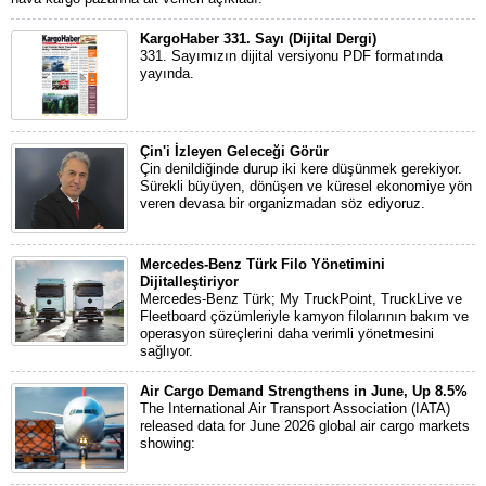
KargoHaber 331. Sayı (Dijital Dergi)
331. Sayımızın dijital versiyonu PDF formatında
yayında.
Çin'i İzleyen Geleceği Görür
Çin denildiğinde durup iki kere düşünmek gerekiyor.
Sürekli büyüyen, dönüşen ve küresel ekonomiye yön
veren devasa bir organizmadan söz ediyoruz.
Mercedes-Benz Türk Filo Yönetimini
Dijitalleştiriyor
Mercedes-Benz Türk; My TruckPoint, TruckLive ve
Fleetboard çözümleriyle kamyon filolarının bakım ve
operasyon süreçlerini daha verimli yönetmesini
sağlıyor.
Air Cargo Demand Strengthens in June, Up 8.5%
The International Air Transport Association (IATA)
released data for June 2026 global air cargo markets
showing: