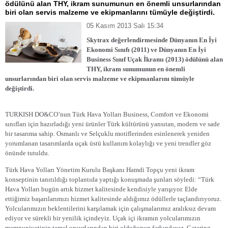
ödülünü alan THY, ikram sunumunun en önemli unsurlarından
biri olan servis malzeme ve ekipmanlarını tümüyle değiştirdi.
05 Kasım 2013 Salı 15:34
Skytrax değerlendirmesinde Dünyanın En İyi
Ekonomi Sınıfı (2011) ve Dünyanın En İyi
Business Sınıf Uçak İkramı (2013) ödülünü alan
THY, ikram sunumunun en önemli
unsurlarından biri olan servis malzeme ve ekipmanlarını tümüyle
değiştirdi.
TURKISH DO&CO’nun Türk Hava Yolları Business, Comfort ve Ekonomi
sınıfları için hazırladığı yeni ürünler Türk kültürünü yansıtan, modern ve sade
bir tasarıma sahip. Osmanlı ve Selçuklu motiflerinden esinlenerek yeniden
yorumlanan tasarımlarda uçak üstü kullanım kolaylığı ve yeni trendler göz
önünde tutuldu.
Türk Hava Yolları Yönetim Kurulu Başkanı Hamdi Topçu yeni ikram
konseptinin tanıtıldığı toplantıda yaptığı konuşmada şunları söyledi: “Türk
Hava Yolları bugün artık hizmet kalitesinde kendisiyle yarışıyor. Elde
ettiğimiz başarılarımızı hizmet kalitesinde aldığımız ödüllerle taçlandırıyoruz.
Yolcularımızın beklentilerini karşılamak için çalışmalarımız aralıksız devam
ediyor ve sürekli bir yenilik içindeyiz. Uçak içi ikramın yolcularımızın
memnuniyetinin temel unsurlarından biri olduğunun farkındayız. Catering