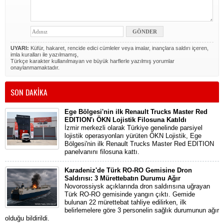
UYARI:
Küfür, hakaret, rencide edici cümleler veya imalar, inançlara saldırı içeren,
imla kuralları ile yazılmamış,
Türkçe karakter kullanılmayan ve büyük harflerle yazılmış yorumlar
onaylanmamaktadır.
SON DAKİKA
Ege Bölgesi'nin ilk Renault Trucks Master Red
EDITION'ı ÖKN Lojistik Filosuna Katıldı
İzmir merkezli olarak Türkiye genelinde parsiyel
lojistik operasyonları yürüten ÖKN Lojistik, Ege
Bölgesi'nin ilk Renault Trucks Master Red EDITION
panelvanını filosuna kattı.
Karadeniz'de Türk RO-RO Gemisine Dron
Saldırısı: 3 Mürettebatın Durumu Ağır
Novorossiysk açıklarında dron saldırısına uğrayan
Türk RO-RO gemisinde yangın çıktı. Gemide
bulunan 22 mürettebat tahliye edilirken, ilk
belirlemelere göre 3 personelin sağlık durumunun ağır
olduğu bildirildi.