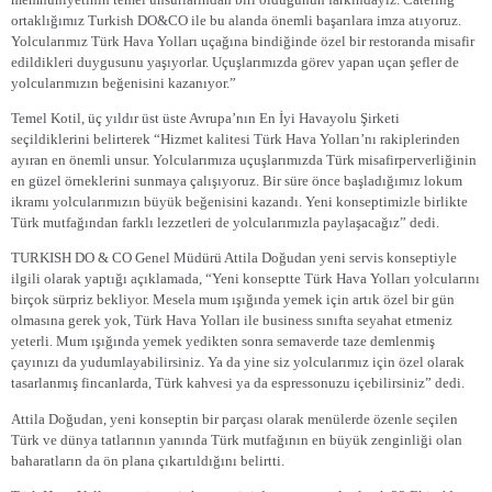
ortaklığımız Turkish DO&CO ile bu alanda önemli başarılara imza atıyoruz.
Yolcularımız Türk Hava Yolları uçağına bindiğinde özel bir restoranda misafir
edildikleri duygusunu yaşıyorlar. Uçuşlarımızda görev yapan uçan şefler de
yolcularımızın beğenisini kazanıyor.”
Temel Kotil, üç yıldır üst üste Avrupa’nın En İyi Havayolu Şirketi
seçildiklerini belirterek “Hizmet kalitesi Türk Hava Yolları’nı rakiplerinden
ayıran en önemli unsur. Yolcularımıza uçuşlarımızda Türk misafirperverliğinin
en güzel örneklerini sunmaya çalışıyoruz. Bir süre önce başladığımız lokum
ikramı yolcularımızın büyük beğenisini kazandı. Yeni konseptimizle birlikte
Türk mutfağından farklı lezzetleri de yolcularımızla paylaşacağız” dedi.
TURKISH DO & CO Genel Müdürü Attila Doğudan yeni servis konseptiyle
ilgili olarak yaptığı açıklamada, “Yeni konseptte Türk Hava Yolları yolcularını
birçok sürpriz bekliyor. Mesela mum ışığında yemek için artık özel bir gün
olmasına gerek yok, Türk Hava Yolları ile business sınıfta seyahat etmeniz
yeterli. Mum ışığında yemek yedikten sonra semaverde taze demlenmiş
çayınızı da yudumlayabilirsiniz. Ya da yine siz yolcularımız için özel olarak
tasarlanmış fincanlarda, Türk kahvesi ya da espressonuzu içebilirsiniz” dedi.
Attila Doğudan, yeni konseptin bir parçası olarak menülerde özenle seçilen
Türk ve dünya tatlarının yanında Türk mutfağının en büyük zenginliği olan
baharatların da ön plana çıkartıldığını belirtti.