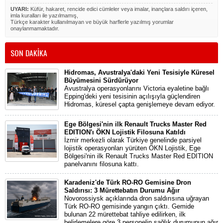
UYARI:
Küfür, hakaret, rencide edici cümleler veya imalar, inançlara saldırı içeren,
imla kuralları ile yazılmamış,
Türkçe karakter kullanılmayan ve büyük harflerle yazılmış yorumlar
onaylanmamaktadır.
SON DAKİKA
Hidromas, Avustralya'daki Yeni Tesisiyle Küresel
Büyümesini Sürdürüyor
Avustralya operasyonlarını Victoria eyaletine bağlı
Epping'deki yeni tesisinin açılışıyla güçlendiren
Hidromas, küresel çapta genişlemeye devam ediyor.
Ege Bölgesi'nin ilk Renault Trucks Master Red
EDITION'ı ÖKN Lojistik Filosuna Katıldı
İzmir merkezli olarak Türkiye genelinde parsiyel
lojistik operasyonları yürüten ÖKN Lojistik, Ege
Bölgesi'nin ilk Renault Trucks Master Red EDITION
panelvanını filosuna kattı.
Karadeniz'de Türk RO-RO Gemisine Dron
Saldırısı: 3 Mürettebatın Durumu Ağır
Novorossiysk açıklarında dron saldırısına uğrayan
Türk RO-RO gemisinde yangın çıktı. Gemide
bulunan 22 mürettebat tahliye edilirken, ilk
belirlemelere göre 3 personelin sağlık durumunun ağır