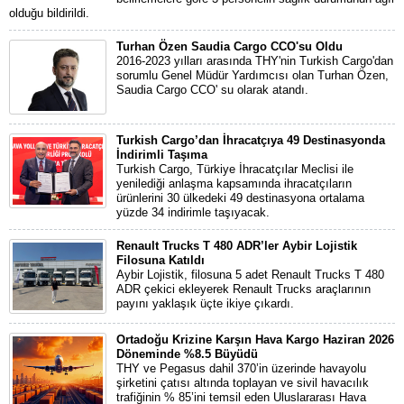
olduğu bildirildi.
Turhan Özen Saudia Cargo CCO'su Oldu
2016-2023 yılları arasında THY'nin Turkish Cargo'dan
sorumlu Genel Müdür Yardımcısı olan Turhan Özen,
Saudia Cargo CCO' su olarak atandı.
Turkish Cargo’dan İhracatçıya 49 Destinasyonda
İndirimli Taşıma
Turkish Cargo, Türkiye İhracatçılar Meclisi ile
yenilediği anlaşma kapsamında ihracatçıların
ürünlerini 30 ülkedeki 49 destinasyona ortalama
yüzde 34 indirimle taşıyacak.
Renault Trucks T 480 ADR’ler Aybir Lojistik
Filosuna Katıldı
Aybir Lojistik, filosuna 5 adet Renault Trucks T 480
ADR çekici ekleyerek Renault Trucks araçlarının
payını yaklaşık üçte ikiye çıkardı.
Ortadoğu Krizine Karşın Hava Kargo Haziran 2026
Döneminde %8.5 Büyüdü
THY ve Pegasus dahil 370’in üzerinde havayolu
şirketini çatısı altında toplayan ve sivil havacılık
trafiğinin % 85’ini temsil eden Uluslararası Hava