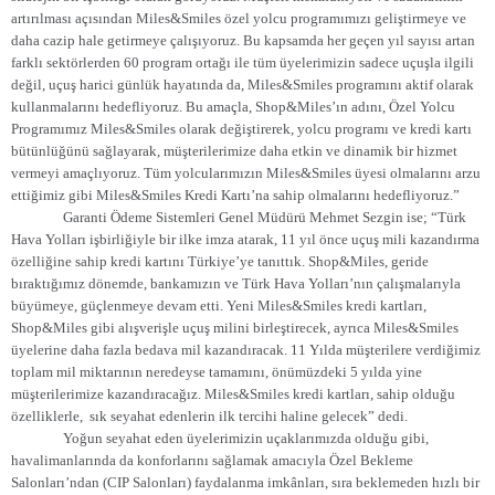
artırılması açısından Miles&Smiles özel yolcu programımızı geliştirmeye ve
daha cazip hale getirmeye çalışıyoruz. Bu kapsamda her geçen yıl sayısı artan
farklı sektörlerden 60 program ortağı ile tüm üyelerimizin sadece uçuşla ilgili
değil, uçuş harici günlük hayatında da, Miles&Smiles programını aktif olarak
kullanmalarını hedefliyoruz. Bu amaçla, Shop&Miles’ın adını, Özel Yolcu
Programımız Miles&Smiles olarak değiştirerek, yolcu programı ve kredi kartı
bütünlüğünü sağlayarak, müşterilerimize daha etkin ve dinamik bir hizmet
vermeyi amaçlıyoruz. Tüm yolcularımızın Miles&Smiles üyesi olmalarını arzu
ettiğimiz gibi Miles&Smiles Kredi Kartı’na sahip olmalarını hedefliyoruz.”
Garanti Ödeme Sistemleri Genel Müdürü Mehmet Sezgin ise; “Türk
Hava Yolları işbirliğiyle bir ilke imza atarak, 11 yıl önce uçuş mili kazandırma
özelliğine sahip kredi kartını Türkiye’ye tanıttık. Shop&Miles, geride
bıraktığımız dönemde, bankamızın ve Türk Hava Yolları’nın çalışmalarıyla
büyümeye, güçlenmeye devam etti. Yeni Miles&Smiles kredi kartları,
Shop&Miles gibi alışverişle uçuş milini birleştirecek, ayrıca Miles&Smiles
üyelerine daha fazla bedava mil kazandıracak. 11 Yılda müşterilere verdiğimiz
toplam mil miktarının neredeyse tamamını, önümüzdeki 5 yılda yine
müşterilerimize kazandıracağız. Miles&Smiles kredi kartları, sahip olduğu
özelliklerle,
sık seyahat edenlerin ilk tercihi haline gelecek” dedi.
Yoğun seyahat eden üyelerimizin uçaklarımızda olduğu gibi,
havalimanlarında da konforlarını sağlamak amacıyla Özel Bekleme
Salonları’ndan (CIP Salonları) faydalanma imkânları, sıra beklemeden hızlı bir