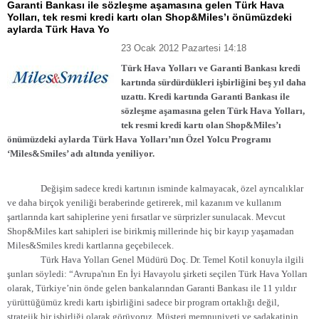
Garanti Bankası ile sözleşme aşamasına gelen Türk Hava
Yolları, tek resmi kredi kartı olan Shop&Miles’ı önümüzdeki
aylarda Türk Hava Yo
23 Ocak 2012 Pazartesi 14:18
Türk Hava Yolları ve Garanti Bankası kredi
kartında sürdürdükleri işbirliğini beş yıl daha
uzattı. Kredi kartında Garanti Bankası ile
sözleşme aşamasına gelen Türk Hava Yolları,
tek resmi kredi kartı olan Shop&Miles’ı
önümüzdeki aylarda Türk Hava Yolları’nın Özel Yolcu Programı
‘Miles&Smiles’ adı altında yeniliyor.
Değişim sadece kredi kartının isminde kalmayacak, özel ayrıcalıklar
ve daha birçok yeniliği beraberinde getirerek, mil kazanım ve kullanım
şartlarında kart sahiplerine yeni fırsatlar ve sürprizler sunulacak. Mevcut
Shop&Miles kart sahipleri ise birikmiş millerinde hiç bir kayıp yaşamadan
Miles&Smiles kredi kartlarına geçebilecek.
Türk Hava Yolları Genel Müdürü Doç. Dr. Temel Kotil konuyla ilgili
şunları söyledi: “Avrupa'nın En İyi Havayolu şirketi seçilen Türk Hava Yolları
olarak, Türkiye’nin önde gelen bankalarından Garanti Bankası ile 11 yıldır
yürüttüğümüz kredi kartı işbirliğini sadece bir program ortaklığı değil,
stratejik bir işbirliği olarak görüyoruz. Müşteri memnuniyeti ve sadakatinin