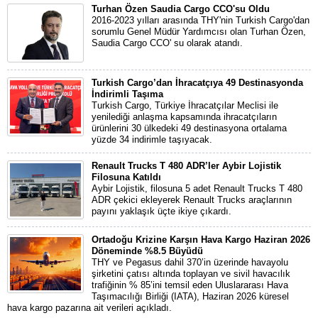
Turhan Özen Saudia Cargo CCO'su Oldu
2016-2023 yılları arasında THY'nin Turkish Cargo'dan
sorumlu Genel Müdür Yardımcısı olan Turhan Özen,
Saudia Cargo CCO' su olarak atandı.
Turkish Cargo’dan İhracatçıya 49 Destinasyonda
İndirimli Taşıma
Turkish Cargo, Türkiye İhracatçılar Meclisi ile
yenilediği anlaşma kapsamında ihracatçıların
ürünlerini 30 ülkedeki 49 destinasyona ortalama
yüzde 34 indirimle taşıyacak.
Renault Trucks T 480 ADR’ler Aybir Lojistik
Filosuna Katıldı
Aybir Lojistik, filosuna 5 adet Renault Trucks T 480
ADR çekici ekleyerek Renault Trucks araçlarının
payını yaklaşık üçte ikiye çıkardı.
Ortadoğu Krizine Karşın Hava Kargo Haziran 2026
Döneminde %8.5 Büyüdü
THY ve Pegasus dahil 370’in üzerinde havayolu
şirketini çatısı altında toplayan ve sivil havacılık
trafiğinin % 85’ini temsil eden Uluslararası Hava
Taşımacılığı Birliği (IATA), Haziran 2026 küresel
hava kargo pazarına ait verileri açıkladı.