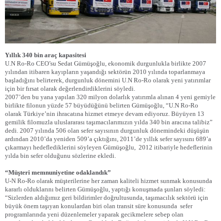
Yıllık 340 bin araç kapasitesi
U.N Ro-Ro CEO’su Sedat Gümüşoğlu, ekonomik durgunlukla birlikte 2007
yılından itibaren kayıpların yaşandığı sektörün 2010 yılında toparlanmaya
başladığını belirterek, durgunluk dönemini U.N Ro-Ro olarak yeni yatırımlar
için bir fırsat olarak değerlendirdiklerini söyledi.
2007’den bu yana yapılan 320 milyon dolarlık yatırımla alınan 4 yeni gemiyle
birlikte filonun yüzde 57 büyüdüğünü belirten Gümüşoğlu, “U.N Ro-Ro
olarak Türkiye’nin ihracatına hizmet etmeye devam ediyoruz. Büyüyen 13
gemilik filomuzla uluslararası taşımacılarımızın yılda 340 bin aracına talibiz”
dedi. 2007 yılında 506 olan sefer sayısının durgunluk dönemindeki düşüşün
ardından 2010’da yeniden 509’a çıktığını, 2011’de yıllık sefer sayısını 689’a
çıkarmayı hedeflediklerini söyleyen Gümüşoğlu,
2012 itibariyle hedeflerinin
yılda bin sefer olduğunu sözlerine ekledi.
“Müşteri memnuniyetine odaklandık”
U-N Ro-Ro olarak müşterilerine her zaman kaliteli hizmet sunmak konusunda
kararlı olduklarını belirten Gümüşoğlu, yaptığı konuşmada şunları söyledi:
“Sizlerden aldığımız geri bildirimler doğrultusunda, taşımacılık sektörü için
büyük önem taşıyan konulardan biri olan transit süre konusunda
sefer
programlarında yeni düzenlemeler yaparak gecikmelere sebep olan