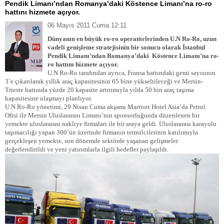
Pendik Limanı’ndan Romanya’daki Köstence Limanı’na ro-ro
hattını hizmete açıyor.
06 Mayıs 2011 Cuma 12:11
Dünyanın en büyük ro-ro operatörlerinden U.N Ro-Ro, uzun
vadeli genişleme stratejisinin bir sonucu olarak İstanbul
Pendik Limanı’ndan Romanya’daki
Köstence Limanı’na ro-
ro hattını hizmete açıyor.
U.N Ro-Ro tarafından ayrıca, Fransa hattındaki gemi sayısının
3’e çıkarılarak yıllık araç kapasitesinin 65 bine yükseltileceği ve Mersin-
Trieste hattında yüzde 20 kapasite artırımıyla yılda 50 bin araç taşıma
kapasitesine ulaşmayı planlıyor.
U.N Ro-Ro yönetimi, 29 Nisan Cuma akşamı Marriott Hotel Asia’da Petrol
Ofisi ile Mersin Uluslararası Limanı’nın sponsorluğunda düzenlenen bir
yemekte uluslararası nakliye firmaları ile bir araya geldi. Uluslararası karayolu
taşımacılığı yapan 300’ün üzerinde firmanın temsilcilerinin katılımıyla
gerçekleşen yemekte, son dönemde sektörde yaşanan gelişmeler
değerlendirildi ve yeni yatırımlarla ilgili hedefler paylaşıldı.