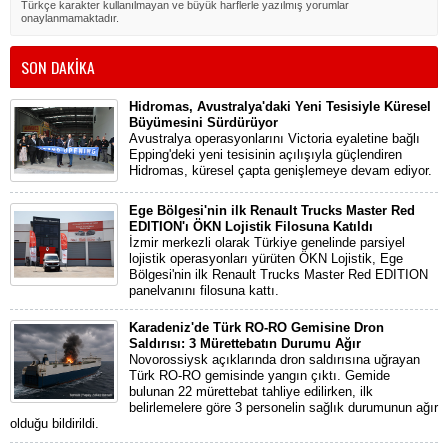
Türkçe karakter kullanılmayan ve büyük harflerle yazılmış yorumlar
onaylanmamaktadır.
SON DAKİKA
Hidromas, Avustralya'daki Yeni Tesisiyle Küresel
Büyümesini Sürdürüyor
Avustralya operasyonlarını Victoria eyaletine bağlı
Epping'deki yeni tesisinin açılışıyla güçlendiren
Hidromas, küresel çapta genişlemeye devam ediyor.
Ege Bölgesi'nin ilk Renault Trucks Master Red
EDITION'ı ÖKN Lojistik Filosuna Katıldı
İzmir merkezli olarak Türkiye genelinde parsiyel
lojistik operasyonları yürüten ÖKN Lojistik, Ege
Bölgesi'nin ilk Renault Trucks Master Red EDITION
panelvanını filosuna kattı.
Karadeniz'de Türk RO-RO Gemisine Dron
Saldırısı: 3 Mürettebatın Durumu Ağır
Novorossiysk açıklarında dron saldırısına uğrayan
Türk RO-RO gemisinde yangın çıktı. Gemide
bulunan 22 mürettebat tahliye edilirken, ilk
belirlemelere göre 3 personelin sağlık durumunun ağır
olduğu bildirildi.