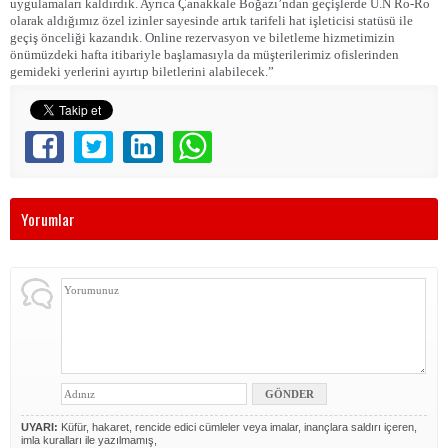
uygulamaları kaldırdık. Ayrıca Çanakkale Boğazı’ndan geçişlerde U.N Ro-Ro
olarak aldığımız özel izinler sayesinde artık tarifeli hat işleticisi statüsü ile
geçiş önceliği kazandık. Online rezervasyon ve biletleme hizmetimizin
önümüzdeki hafta itibariyle başlamasıyla da müşterilerimiz ofislerinden
gemideki yerlerini ayırtıp biletlerini alabilecek.”
Yorumlar
UYARI:
Küfür, hakaret, rencide edici cümleler veya imalar, inançlara saldırı içeren,
imla kuralları ile yazılmamış,