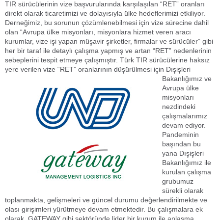
TIR sürücülerinin vize başvurularında karşılaşılan “RET” oranları
direkt olarak ticaretimizi ve dolayısıyla ülke hedeflerimizi etkiliyor.
Derneğimiz, bu sorunun çözümlenebilmesi için vize sürecine dahil
olan “Avrupa ülke misyonları, misyonlara hizmet veren aracı
kurumlar, vize işi yapan müşavir şirketler, firmalar ve sürücüler” gibi
her bir taraf ile detaylı çalışma yapmış ve artan “RET” nedenlerinin
sebeplerini tespit etmeye çalışmıştır. Türk TIR sürücülerine haksız
yere verilen vize “RET” oranlarının düşürülmesi için Dışişleri
Bakanlığımız ve
Avrupa ülke
misyonları
nezdindeki
çalışmalarımız
devam ediyor.
Pandeminin
başından bu
yana Dışişleri
Bakanlığımız ile
kurulan çalışma
grubumuz
sürekli olarak
toplanmakta, gelişmeleri ve güncel durumu değerlendirilmekte ve
olası girişimleri yürütmeye devam etmektedir. Bu çalışmalara ek
olarak, GATEWAY gibi sektöründe lider bir kurum ile anlaşma