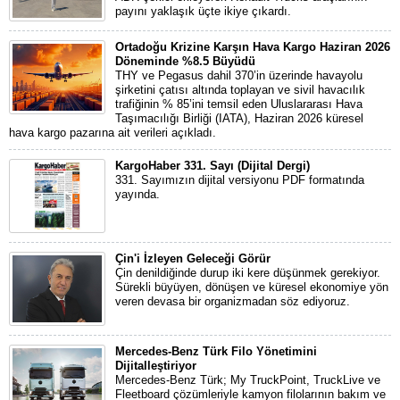
payını yaklaşık üçte ikiye çıkardı.
Ortadoğu Krizine Karşın Hava Kargo Haziran 2026
Döneminde %8.5 Büyüdü
THY ve Pegasus dahil 370’in üzerinde havayolu
şirketini çatısı altında toplayan ve sivil havacılık
trafiğinin % 85’ini temsil eden Uluslararası Hava
Taşımacılığı Birliği (IATA), Haziran 2026 küresel
hava kargo pazarına ait verileri açıkladı.
KargoHaber 331. Sayı (Dijital Dergi)
331. Sayımızın dijital versiyonu PDF formatında
yayında.
Çin'i İzleyen Geleceği Görür
Çin denildiğinde durup iki kere düşünmek gerekiyor.
Sürekli büyüyen, dönüşen ve küresel ekonomiye yön
veren devasa bir organizmadan söz ediyoruz.
Mercedes-Benz Türk Filo Yönetimini
Dijitalleştiriyor
Mercedes-Benz Türk; My TruckPoint, TruckLive ve
Fleetboard çözümleriyle kamyon filolarının bakım ve