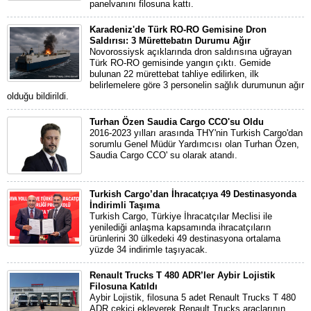
panelvanını filosuna kattı.
Karadeniz'de Türk RO-RO Gemisine Dron
Saldırısı: 3 Mürettebatın Durumu Ağır
Novorossiysk açıklarında dron saldırısına uğrayan
Türk RO-RO gemisinde yangın çıktı. Gemide
bulunan 22 mürettebat tahliye edilirken, ilk
belirlemelere göre 3 personelin sağlık durumunun ağır
olduğu bildirildi.
Turhan Özen Saudia Cargo CCO'su Oldu
2016-2023 yılları arasında THY'nin Turkish Cargo'dan
sorumlu Genel Müdür Yardımcısı olan Turhan Özen,
Saudia Cargo CCO' su olarak atandı.
Turkish Cargo’dan İhracatçıya 49 Destinasyonda
İndirimli Taşıma
Turkish Cargo, Türkiye İhracatçılar Meclisi ile
yenilediği anlaşma kapsamında ihracatçıların
ürünlerini 30 ülkedeki 49 destinasyona ortalama
yüzde 34 indirimle taşıyacak.
Renault Trucks T 480 ADR’ler Aybir Lojistik
Filosuna Katıldı
Aybir Lojistik, filosuna 5 adet Renault Trucks T 480
ADR çekici ekleyerek Renault Trucks araçlarının