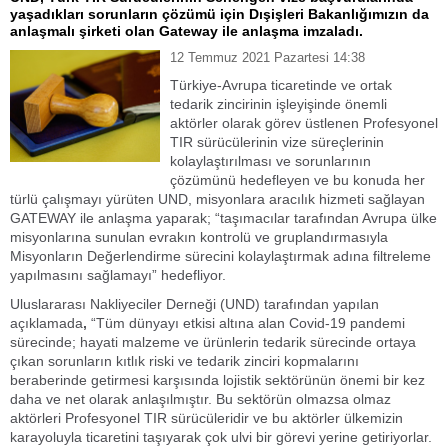
yaşadıkları sorunların çözümü için Dışişleri Bakanlığımızın da
anlaşmalı şirketi olan Gateway ile anlaşma imzaladı.
12 Temmuz 2021 Pazartesi 14:38
Türkiye-Avrupa ticaretinde ve ortak
tedarik zincirinin işleyişinde önemli
aktörler olarak görev üstlenen Profesyonel
TIR sürücülerinin vize süreçlerinin
kolaylaştırılması ve sorunlarının
çözümünü hedefleyen ve bu konuda her
türlü çalışmayı yürüten UND, misyonlara aracılık hizmeti sağlayan
GATEWAY ile anlaşma yaparak; “taşımacılar tarafından Avrupa ülke
misyonlarına sunulan evrakın kontrolü ve gruplandırmasıyla
Misyonların Değerlendirme sürecini kolaylaştırmak adına filtreleme
yapılmasını sağlamayı” hedefliyor.
Uluslararası Nakliyeciler Derneği (UND) tarafından yapılan
açıklamada
,
“Tüm dünyayı etkisi altına alan Covid-19 pandemi
sürecinde; hayati malzeme ve ürünlerin tedarik sürecinde ortaya
çıkan sorunların kıtlık riski ve tedarik zinciri kopmalarını
beraberinde getirmesi karşısında lojistik sektörünün önemi bir kez
daha ve net olarak anlaşılmıştır. Bu sektörün olmazsa olmaz
aktörleri Profesyonel TIR sürücüleridir ve bu aktörler ülkemizin
karayoluyla ticaretini taşıyarak çok ulvi bir görevi yerine getiriyorlar.