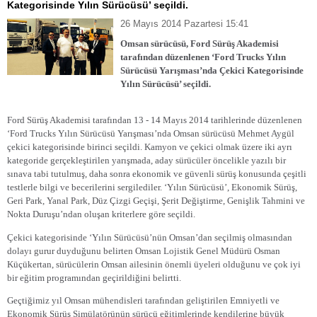
Kategorisinde Yılın Sürücüsü’ seçildi.
26 Mayıs 2014 Pazartesi 15:41
Omsan sürücüsü, Ford Sürüş Akademisi
tarafından düzenlenen ‘Ford Trucks Yılın
Sürücüsü Yarışması’nda Çekici Kategorisinde
Yılın Sürücüsü’ seçildi.
Ford Sürüş Akademisi tarafından 13 - 14 Mayıs 2014 tarihlerinde düzenlenen
‘Ford Trucks Yılın Sürücüsü Yarışması’nda Omsan sürücüsü Mehmet Aygül
çekici kategorisinde birinci seçildi. Kamyon ve çekici olmak üzere iki ayrı
kategoride gerçekleştirilen yarışmada, aday sürücüler öncelikle yazılı bir
sınava tabi tutulmuş, daha sonra ekonomik ve güvenli sürüş konusunda çeşitli
testlerle bilgi ve becerilerini sergilediler. ‘Yılın Sürücüsü’, Ekonomik Sürüş,
Geri Park, Yanal Park, Düz Çizgi Geçişi, Şerit Değiştirme, Genişlik Tahmini ve
Nokta Duruşu’ndan oluşan kriterlere göre seçildi.
Çekici kategorisinde ‘Yılın Sürücüsü’nün Omsan’dan seçilmiş olmasından
dolayı gurur duyduğunu belirten Omsan Lojistik Genel Müdürü Osman
Küçükertan, sürücülerin Omsan ailesinin önemli üyeleri olduğunu ve çok iyi
bir eğitim programından geçirildiğini belirtti.
Geçtiğimiz yıl Omsan mühendisleri tarafından geliştirilen Emniyetli ve
Ekonomik Sürüş Simülatörünün sürücü eğitimlerinde kendilerine büyük