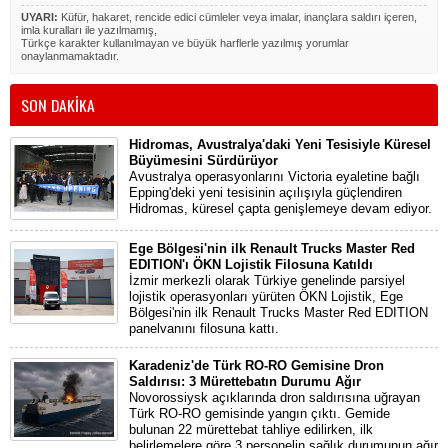
UYARI:
Küfür, hakaret, rencide edici cümleler veya imalar, inançlara saldırı içeren,
imla kuralları ile yazılmamış,
Türkçe karakter kullanılmayan ve büyük harflerle yazılmış yorumlar
onaylanmamaktadır.
SON DAKİKA
Hidromas, Avustralya'daki Yeni Tesisiyle Küresel
Büyümesini Sürdürüyor
Avustralya operasyonlarını Victoria eyaletine bağlı
Epping'deki yeni tesisinin açılışıyla güçlendiren
Hidromas, küresel çapta genişlemeye devam ediyor.
Ege Bölgesi'nin ilk Renault Trucks Master Red
EDITION'ı ÖKN Lojistik Filosuna Katıldı
İzmir merkezli olarak Türkiye genelinde parsiyel
lojistik operasyonları yürüten ÖKN Lojistik, Ege
Bölgesi'nin ilk Renault Trucks Master Red EDITION
panelvanını filosuna kattı.
Karadeniz'de Türk RO-RO Gemisine Dron
Saldırısı: 3 Mürettebatın Durumu Ağır
Novorossiysk açıklarında dron saldırısına uğrayan
Türk RO-RO gemisinde yangın çıktı. Gemide
bulunan 22 mürettebat tahliye edilirken, ilk
belirlemelere göre 3 personelin sağlık durumunun ağır