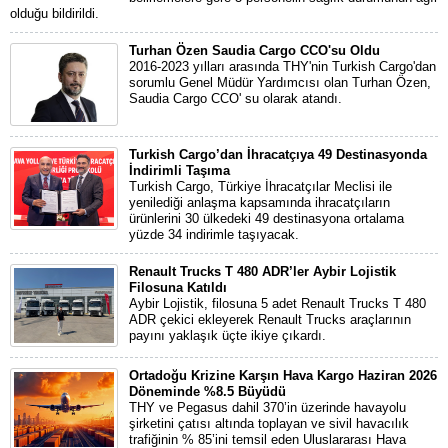
olduğu bildirildi.
Turhan Özen Saudia Cargo CCO'su Oldu
2016-2023 yılları arasında THY'nin Turkish Cargo'dan
sorumlu Genel Müdür Yardımcısı olan Turhan Özen,
Saudia Cargo CCO' su olarak atandı.
Turkish Cargo’dan İhracatçıya 49 Destinasyonda
İndirimli Taşıma
Turkish Cargo, Türkiye İhracatçılar Meclisi ile
yenilediği anlaşma kapsamında ihracatçıların
ürünlerini 30 ülkedeki 49 destinasyona ortalama
yüzde 34 indirimle taşıyacak.
Renault Trucks T 480 ADR’ler Aybir Lojistik
Filosuna Katıldı
Aybir Lojistik, filosuna 5 adet Renault Trucks T 480
ADR çekici ekleyerek Renault Trucks araçlarının
payını yaklaşık üçte ikiye çıkardı.
Ortadoğu Krizine Karşın Hava Kargo Haziran 2026
Döneminde %8.5 Büyüdü
THY ve Pegasus dahil 370’in üzerinde havayolu
şirketini çatısı altında toplayan ve sivil havacılık
trafiğinin % 85’ini temsil eden Uluslararası Hava