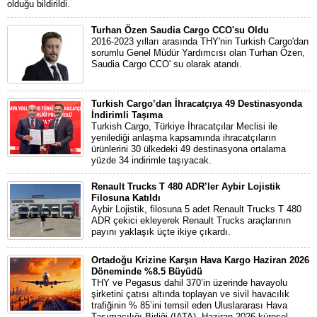
olduğu bildirildi.
Turhan Özen Saudia Cargo CCO'su Oldu
2016-2023 yılları arasında THY'nin Turkish Cargo'dan
sorumlu Genel Müdür Yardımcısı olan Turhan Özen,
Saudia Cargo CCO' su olarak atandı.
Turkish Cargo’dan İhracatçıya 49 Destinasyonda
İndirimli Taşıma
Turkish Cargo, Türkiye İhracatçılar Meclisi ile
yenilediği anlaşma kapsamında ihracatçıların
ürünlerini 30 ülkedeki 49 destinasyona ortalama
yüzde 34 indirimle taşıyacak.
Renault Trucks T 480 ADR’ler Aybir Lojistik
Filosuna Katıldı
Aybir Lojistik, filosuna 5 adet Renault Trucks T 480
ADR çekici ekleyerek Renault Trucks araçlarının
payını yaklaşık üçte ikiye çıkardı.
Ortadoğu Krizine Karşın Hava Kargo Haziran 2026
Döneminde %8.5 Büyüdü
THY ve Pegasus dahil 370’in üzerinde havayolu
şirketini çatısı altında toplayan ve sivil havacılık
trafiğinin % 85’ini temsil eden Uluslararası Hava
Taşımacılığı Birliği (IATA), Haziran 2026 küresel