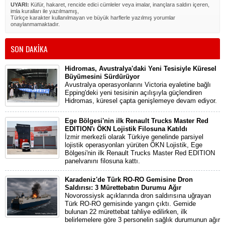
UYARI:
Küfür, hakaret, rencide edici cümleler veya imalar, inançlara saldırı içeren,
imla kuralları ile yazılmamış,
Türkçe karakter kullanılmayan ve büyük harflerle yazılmış yorumlar
onaylanmamaktadır.
SON DAKİKA
Hidromas, Avustralya'daki Yeni Tesisiyle Küresel
Büyümesini Sürdürüyor
Avustralya operasyonlarını Victoria eyaletine bağlı
Epping'deki yeni tesisinin açılışıyla güçlendiren
Hidromas, küresel çapta genişlemeye devam ediyor.
Ege Bölgesi'nin ilk Renault Trucks Master Red
EDITION'ı ÖKN Lojistik Filosuna Katıldı
İzmir merkezli olarak Türkiye genelinde parsiyel
lojistik operasyonları yürüten ÖKN Lojistik, Ege
Bölgesi'nin ilk Renault Trucks Master Red EDITION
panelvanını filosuna kattı.
Karadeniz'de Türk RO-RO Gemisine Dron
Saldırısı: 3 Mürettebatın Durumu Ağır
Novorossiysk açıklarında dron saldırısına uğrayan
Türk RO-RO gemisinde yangın çıktı. Gemide
bulunan 22 mürettebat tahliye edilirken, ilk
belirlemelere göre 3 personelin sağlık durumunun ağır