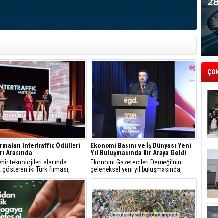
ÇO
rmaları Intertraffic Ödülleri
Ekonomi Basını ve İş Dünyası Yeni
rı Arasında
Yıl Buluşmasında Bir Araya Geldi
şehir teknolojileri alanında
Ekonomi Gazetecileri Derneği’nin
t gösteren iki Türk firması,
geleneksel yeni yıl buluşmasında,
affic Ödülleri kapsamında Green
ekonomi haberciliğinde güvenilirlik,
ategorisinde finale kalarak
kalite ve sorumluluk vurgusu öne çıktı.
lebilir mobilite ve çevreci
 çömleriyle uluslararası alanda
tı.