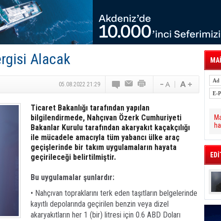
 Hava Kargo Haziran 2026 Döneminde %8.5
tal Dergi)
rür
önetimini Dijitalleştiriyor
thens in June, Up 8.5%
ia ile Güçlendirdi
rgisi Alacak
 Saadia Zahidi Getirildi. IATA Tarihinde İlk
MAİ
ia Zahidi as Director General
a Ankara ile Hizmet Ağını Güçlendirdi
05.08.2022 21:29
Ticaret Bakanlığı tarafından yapılan
bilgilendirmede, Nahçıvan Özerk Cumhuriyeti
Ma
ha
Bakanlar Kurulu tarafından akaryakıt kaçakçılığı
ile mücadele amacıyla tüm yabancı ülke araç
geçişlerinde bir takım uygulamaların hayata
EDİ
geçirileceği belirtilmiştir.
Bu uygulamalar şunlardır:
• Nahçıvan topraklarını terk eden taşıtların belgelerinde
kayıtlı depolarında geçirilen benzin veya dizel
akaryakıtların her 1 (bir) litresi için 0.6 ABD Doları