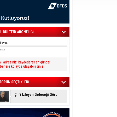
L BÜLTENİ ABONELİĞİ
il adresinizi kaydederek en güncel
berlere kolayca ulaşabilirsiniz
TÖRÜN SEÇTİKLERİ
Çin'i İzleyen Geleceği Görür