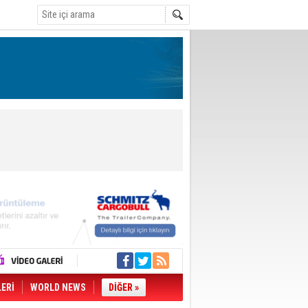
LERİ
WORLD NEWS
DİĞER »