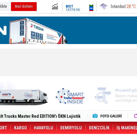
13779.39
Ankara
29 °C
 Ekle
Mail Bülteni
Altın
6659.71
Dolar
47.6791
Euro
55.1258
i Yeni Tesisiyle Küresel Büyümesini
lt Trucks Master Red EDITION'ı ÖKN Lojistik
Gemisine Dron Saldırısı: 3 Mürettebatın
o CCO'su Oldu
tçıya 49 Destinasyonda İndirimli Taşıma
ORT
KARGO
HAVAYOLU
DEMİRYOLU
DENİZCİLİK
İŞ MAKİNE
er Aybir Lojistik Filosuna Katıldı