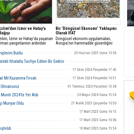
zılım'dan İzmir ve Hatay'a
Bir ‘Döngüsel Ekonomi’ Yaklaşımı
Bağışı
Olarak IFAT
ılım, İzmir ve Hatay'da yaşanan
Döngüsel ekonomi uygulamaları,
orman yangınlarının ardından
Avrupa’nın hammadde güvenliğini
e geçerek bu illere müşterileri
sağlarken sürdürülebilir sanayi
idan bağışında bulundu.
yapısına geçişte kritik bir rol üstleniyor.
iplerini Buldu
20 Haziran 2025 Cuma 13:36
Sistem çapında dönüşüm için sanayi
ve hükümet işbirliğinin güçlendirilmesi
ekli İthalatla Tasfiye Edilen Bir Sektör
gerekiyor.
02 Haziran 2025 Pazartesi 16:28
17 Ekim 2024 Perşembe 17:45
at Mil Kazanma Fırsatı
17 Ekim 2024 Perşembe 16:51
 Olmalısınız
01 Temmuz 2024 Pazartesi 13:38
T Münih 2024'te Yer Aldı
24 Mayıs 2024 Cuma 15:54
ap Munyar Oldu
27 Aralık 2023 Çarşamba 10:50
17 Mart 2023 Cuma 16:15
17 Mart 2023 Cuma 16:06
tirildi
10 Mart 2023 Cuma 15:54