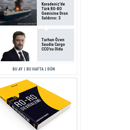
Karadeniz'de
Türk RO-RO
Gemisine Dron
Saldırısı: 3
Mürettebatın
Durumu Ağır
Turhan Özen
Saudia Cargo
CCO'su Oldu
BU AY
|
BU HAFTA
|
DÜN