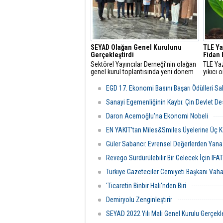
SEYAD Olağan Genel Kurulunu
TLE Ya
Gerçekleştirdi
Fidan 
Sektörel Yayıncılar Derneği’nin olağan
TLE Yaz
genel kurul toplantısında yeni dönem
yıkıcı 
yönetim kurulu belirlendi, devir teslim
hareket
süreci tamamlandı.
adına f
EGD 17. Ekonomi Basını Başarı Ödülleri Sah
Sanayi Egemenliğinin Kaybı: Çin Devlet Dest
Daron Acemoğlu'na Ekonomi Nobeli
EN YAKIT'tan Miles&Smiles Üyelerine Üç K
Güler Sabancı: Evrensel Değerlerden Yana
Revego Sürdürülebilir Bir Gelecek İçin IFA
Türkiye Gazeteciler Cemiyeti Başkanı Vah
'Ticaretin Binbir Hali'nden Biri
Demiryolu Zenginleştirir
SEYAD 2022 Yılı Mali Genel Kurulu Gerçekleş