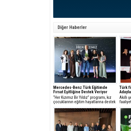
Diğer Haberler
Mercedes-Benz Türk Eğitimde
Türk fi
Fırsat Eşitliğine Destek Veriyor
Adayla
“Her Kızımız Bir Yıldız” programı, kız
Akıllı 
çocuklarının eğitim hayatlarına destek
faaliye
olarak toplumsal gelişime katkı
Intertr
sağlamayı sürdürüyor.
Globe k
sürdürü
altyapı
öne çık