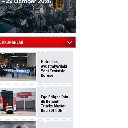
K OKUNANLAR
Hidromas,
Avustralya'daki
Yeni Tesisiyle
Küresel
Büyümesini
Sürdürüyor
Ege Bölgesi'nin
ilk Renault
Trucks Master
Red EDITION'ı
ÖKN Lojistik
Filosuna Katıldı