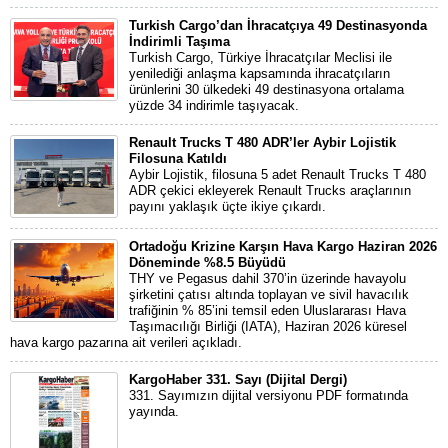
Turkish Cargo’dan İhracatçıya 49 Destinasyonda
İndirimli Taşıma
Turkish Cargo, Türkiye İhracatçılar Meclisi ile
yenilediği anlaşma kapsamında ihracatçıların
ürünlerini 30 ülkedeki 49 destinasyona ortalama
yüzde 34 indirimle taşıyacak.
Renault Trucks T 480 ADR’ler Aybir Lojistik
Filosuna Katıldı
Aybir Lojistik, filosuna 5 adet Renault Trucks T 480
ADR çekici ekleyerek Renault Trucks araçlarının
payını yaklaşık üçte ikiye çıkardı.
Ortadoğu Krizine Karşın Hava Kargo Haziran 2026
Döneminde %8.5 Büyüdü
THY ve Pegasus dahil 370’in üzerinde havayolu
şirketini çatısı altında toplayan ve sivil havacılık
trafiğinin % 85’ini temsil eden Uluslararası Hava
Taşımacılığı Birliği (IATA), Haziran 2026 küresel
hava kargo pazarına ait verileri açıkladı.
KargoHaber 331. Sayı (Dijital Dergi)
331. Sayımızın dijital versiyonu PDF formatında
yayında.