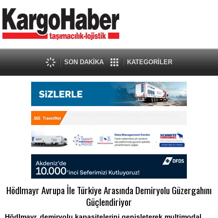
SON DAKİKA
KATEGORİLER
Hödlmayr Avrupa İle Türkiye Arasında Demiryolu Güzergahını
Güçlendiriyor
Hödlmayr, demiryolu kapasitelerini genişleterek multimodal