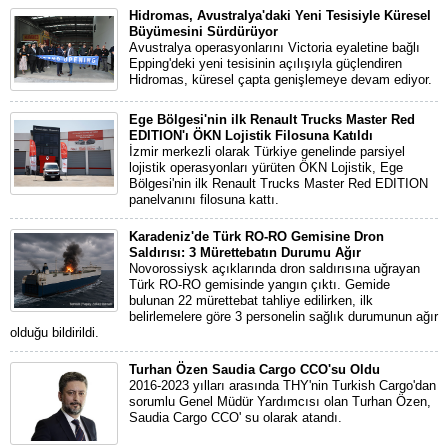
Hidromas, Avustralya'daki Yeni Tesisiyle Küresel
Büyümesini Sürdürüyor
Avustralya operasyonlarını Victoria eyaletine bağlı
Epping'deki yeni tesisinin açılışıyla güçlendiren
Hidromas, küresel çapta genişlemeye devam ediyor.
Ege Bölgesi'nin ilk Renault Trucks Master Red
EDITION'ı ÖKN Lojistik Filosuna Katıldı
İzmir merkezli olarak Türkiye genelinde parsiyel
lojistik operasyonları yürüten ÖKN Lojistik, Ege
Bölgesi'nin ilk Renault Trucks Master Red EDITION
panelvanını filosuna kattı.
Karadeniz'de Türk RO-RO Gemisine Dron
Saldırısı: 3 Mürettebatın Durumu Ağır
Novorossiysk açıklarında dron saldırısına uğrayan
Türk RO-RO gemisinde yangın çıktı. Gemide
bulunan 22 mürettebat tahliye edilirken, ilk
belirlemelere göre 3 personelin sağlık durumunun ağır
olduğu bildirildi.
Turhan Özen Saudia Cargo CCO'su Oldu
2016-2023 yılları arasında THY'nin Turkish Cargo'dan
sorumlu Genel Müdür Yardımcısı olan Turhan Özen,
Saudia Cargo CCO' su olarak atandı.