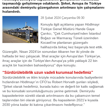
taşımacılığı geliştirmeye odaklandı. Şirket, Avrupa ile Türkiye
arasındaki demiryolu güzergahının artırılması için çalışmalarını
hızlandırdı.
28 Şubat 2024 Çarşamba 09:30
Konuyla ilgili açıklama yapan Hödlmayr
Türkiye Genel Müdürü Hande Gaye
Çarıkcı, "Çek Cumhuriyeti'nden İstanbul
Boğazı ve Marmaray Tüneli üzerinden
Kocaeli'ne planlanan güzergahı
halihazırda birkaç kez başarıyla test ettik.
Güzergâh, Nisan 2024'ün sonundan itibaren her iki yönde de
haftada bir kez çalışacak. İthal araçlar için Avrupa'dan Türkiye'ye,
ihraç araçlar için de Türkiye'den Avrupa'ya yıllık yaklaşık 22 bin
araçlık bir hacimden bahsediyoruz" diye konuştu.
“Sürdürülebilirlik uzun vadeli kurumsal hedefimiz”
Sürdürülebilirlik ve iklim kriziyle mücadele konularında faaliyetlerini
hızlandıran Hödlmayr’ın CFO’su Robert Horvath şunları söyledi,
"Şirket olarak hedefimiz, burada kalıcı ve değerli bir katkı sağlamak
ve bu konudaki sorumluluğumuzu yerine getirmek. Demiryolu
kapasitelerinin sürekli olarak artırılmasını da bu çabamızın temel
taşlarından biri olarak görüyoruz. Bu kapasitenin 2021'e kıyasla
2030 yılına kadar iki katına çıkarılmasını hedefliyoruz.”