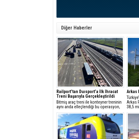
Diğer Haberler
Railport’tan Duısport’a İlk İhracat
Arkas 
Treni Başarıyla Gerçekleştirildi
Türkiye
Bitmiş araç treni ile konteyner treninin
Arkas R
aynı anda elleçlendiği bu operasyon,
38,5 mi
Railport’un farklı yük tiplerini eş
verilen
zamanlı yönetebilen güçlü altyapısını
getiril
ve operasyonel esnekliğini bir kez
sanayi
daha ortaya koydu.
gücüne