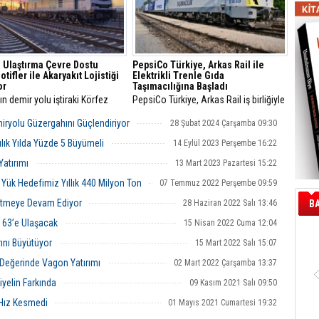
 Ulaştırma Çevre Dostu
PepsiCo Türkiye, Arkas Rail ile
tifler ile Akaryakıt Lojistiği
Elektrikli Trenle Gıda
or
Taşımacılığına Başladı
ın demir yolu iştiraki Körfez
PepsiCo Türkiye, Arkas Rail iş birliğiyle
ma, Eurodual hibrit
Tarsus ve Suadiye fabrikaları arasında
ifleriyle 7/24 akaryakıt lojistiği
elektrikli trenle gıda taşımacılığına
iryolu Güzergahını Güçlendiriyor
28 Şubat 2024 Çarşamba 09:30
r. 2018-2024 döneminde 10,3
başladı.
ton akaryakıt taşıyan şirket,
lık Yılda Yüzde 5 Büyümeli
14 Eylül 2023 Perşembe 16:22
lu taşımacılığına göre 145 bin
Yatırımı
bon salımını önledi.
13 Mart 2023 Pazartesi 15:22
 Yük Hedefimiz Yıllık 440 Milyon Ton
07 Temmuz 2022 Perşembe 09:59
yütmeye Devam Ediyor
28 Haziran 2022 Salı 13:46
B
e 63’e Ulaşacak
15 Nisan 2022 Cuma 12:04
ını Büyütüyor
15 Mart 2022 Salı 15:07
o Değerinde Vagon Yatırımı
02 Mart 2022 Çarşamba 13:37
iyelin Farkında
09 Kasım 2021 Salı 09:50
 Hız Kesmedi
01 Mayıs 2021 Cumartesi 19:32