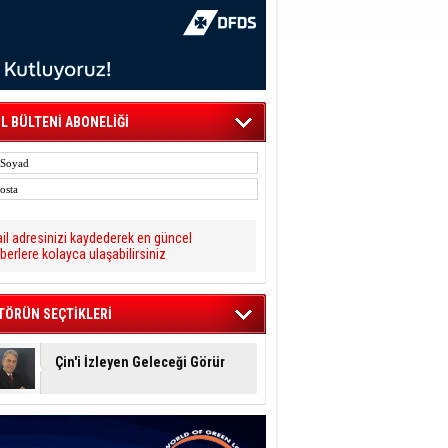
L BÜLTENİ ABONELİĞİ
il adresinizi kaydederek en güncel
berlere kolayca ulaşabilirsiniz
TÖRÜN SEÇTİKLERİ
Çin'i İzleyen Geleceği Görür