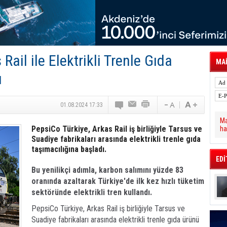
tal Dergi)
rür
önetimini Dijitalleştiriyor
thens in June, Up 8.5%
ia ile Güçlendirdi
 Saadia Zahidi Getirildi. IATA Tarihinde İlk
Rail ile Elektrikli Trenle Gıda
ia Zahidi as Director General
MAİ
a Ankara ile Hizmet Ağını Güçlendirdi
ı
spress’e 10 Adet T520 Çekici Teslim Etti
01.08.2024 17:33
Ma
PepsiCo Türkiye, Arkas Rail iş birliğiyle Tarsus ve
ha
Suadiye fabrikaları arasında elektrikli trenle gıda
taşımacılığına başladı.
EDİ
Bu yenilikçi adımla, karbon salımını yüzde 83
oranında azaltarak Türkiye'de ilk kez hızlı tüketim
sektöründe elektrikli tren kullandı.
PepsiCo Türkiye, Arkas Rail iş birliğiyle Tarsus ve
Suadiye fabrikaları arasında elektrikli trenle gıda ürünü