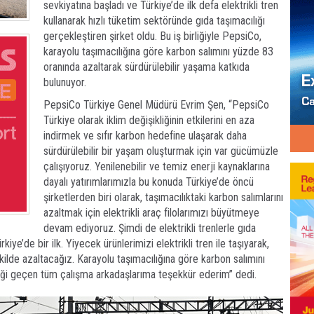
sevkiyatına başladı ve Türkiye’de ilk defa elektrikli tren
kullanarak hızlı tüketim sektöründe gıda taşımacılığı
gerçekleştiren şirket oldu. Bu iş birliğiyle PepsiCo,
karayolu taşımacılığına göre karbon salımını yüzde 83
oranında azaltarak sürdürülebilir yaşama katkıda
bulunuyor.
PepsiCo Türkiye Genel Müdürü Evrim Şen, “PepsiCo
Türkiye olarak iklim değişikliğinin etkilerini en aza
indirmek ve sıfır karbon hedefine ulaşarak daha
sürdürülebilir bir yaşam oluşturmak için var gücümüzle
çalışıyoruz. Yenilenebilir ve temiz enerji kaynaklarına
dayalı yatırımlarımızla bu konuda Türkiye’de öncü
şirketlerden biri olarak, taşımacılıktaki karbon salımlarını
azaltmak için elektrikli araç filolarımızı büyütmeye
devam ediyoruz. Şimdi de elektrikli trenlerle gıda
e’de bir ilk. Yiyecek ürünlerimizi elektrikli tren ile taşıyarak,
ekilde azaltacağız. Karayolu taşımacılığına göre karbon salımını
ği geçen tüm çalışma arkadaşlarıma teşekkür ederim” dedi.