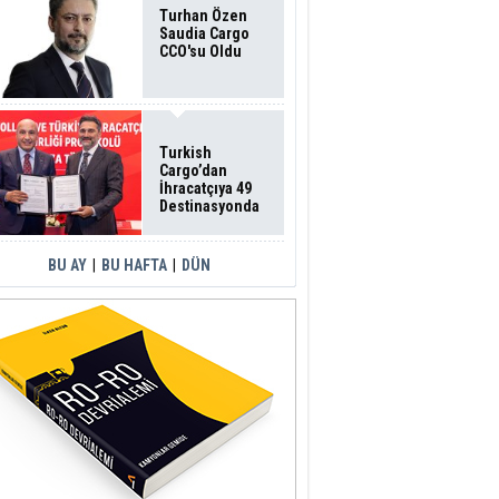
Turhan Özen
Saudia Cargo
CCO'su Oldu
Turkish
Cargo’dan
İhracatçıya 49
Destinasyonda
İndirimli Taşıma
BU AY
|
BU HAFTA
|
DÜN