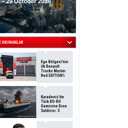
K OKUNANLAR
Ege Bölgesi'nin
ilk Renault
Trucks Master
Red EDITION'ı
ÖKN Lojistik
Filosuna Katıldı
Karadeniz'de
Türk RO-RO
Gemisine Dron
Saldırısı: 3
Mürettebatın
Durumu Ağır