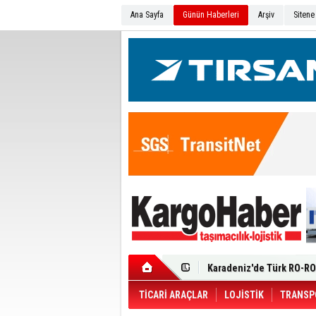
Ana Sayfa
Günün Haberleri
Arşiv
Sitene
Ege Bölgesi'nin ilk Renau
Filosuna Katıldı
Karadeniz'de Türk RO-RO 
Durumu Ağır
Turhan Özen Saudia Carg
Turkish Cargo’dan İhraca
Renault Trucks T 480 ADR’l
TİCARİ ARAÇLAR
LOJİSTİK
TRANSP
Ortadoğu Krizine Karşın