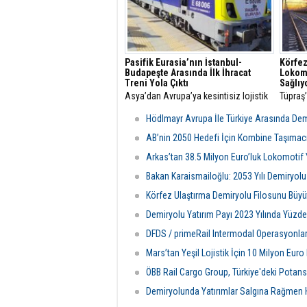
Pasifik Eurasia’nın İstanbul-
Körfez
Budapeşte Arasında İlk İhracat
Lokomo
Treni Yola Çıktı
Sağlıy
Asya’dan Avrupa’ya kesintisiz lojistik
Tüpraş’
hizmeti sunarak sektörde önemli bir
Ulaştır
rol üstlenen Pasifik Eurasia, ihracat
lokomot
Hödlmayr Avrupa İle Türkiye Arasında Dem
treninin İstanbul - Budapeşte hattındaki
sunuyo
ilk ihracat treni Halkalı Tren Garı’ndan
milyon 
AB’nin 2050 Hedefi İçin Kombine Taşımacı
yola çıktı.
kara yo
Arkas’tan 38.5 Milyon Euro’luk Lokomotif 
ton kar
Bakan Karaismailoğlu: 2053 Yılı Demiryolu
Körfez Ulaştırma Demiryolu Filosunu Bü
Demiryolu Yatırım Payı 2023 Yılında Yüzd
DFDS / primeRail Intermodal Operasyonlar
Mars’tan Yeşil Lojistik İçin 10 Milyon Eur
ÖBB Rail Cargo Group, Türkiye'deki Potans
Demiryolunda Yatırımlar Salgına Rağmen