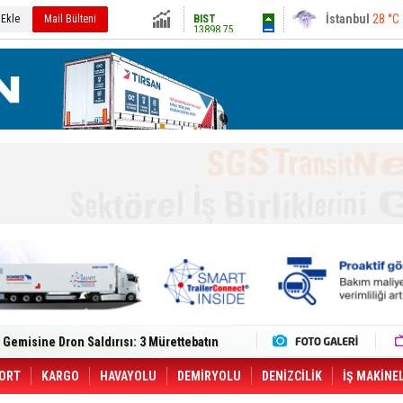
13898.75
Ankara
27 °C
 Ekle
Mail Bülteni
Altın
6574.51
Dolar
47.7135
Euro
54.992
lt Trucks Master Red EDITION'ı ÖKN Lojistik
Gemisine Dron Saldırısı: 3 Mürettebatın
o CCO'su Oldu
tçıya 49 Destinasyonda İndirimli Taşıma
er Aybir Lojistik Filosuna Katıldı
ORT
KARGO
HAVAYOLU
DEMİRYOLU
DENİZCİLİK
İŞ MAKİNE
 Hava Kargo Haziran 2026 Döneminde %8.5