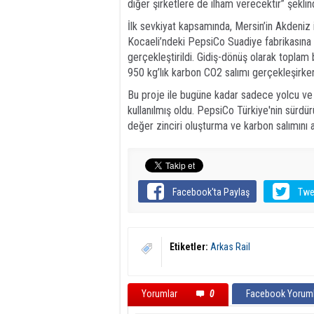
diğer şirketlere de ilham verecektir” şekli
İlk sevkiyat kapsamında, Mersin’in Akdeniz i
Kocaeli’ndeki PepsiCo Suadiye fabrikasına 
gerçekleştirildi. Gidiş-dönüş olarak toplam 
950 kg’lık karbon CO2 salımı gerçekleşirken,
Bu proje ile bugüne kadar sadece yolcu ve çeş
kullanılmış oldu. PepsiCo Türkiye'nin sürdürü
değer zinciri oluşturma ve karbon salımını a
Facebook'ta Paylaş
Twe
Etiketler:
Arkas Rail
Yorumlar
0
Facebook Yoruml