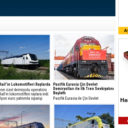
Rail’in Lokomotifleri Raylarda
Pasifik Eurasia Çin Devlet
Demiryolları ile İlk Tren Sevkiyatını
’nin özel demiryolu operatörü
Başlattı
ail’in lokomotifleri raylara indi.
lyon euro yatırımla siparişi
Pasifik Eurasia ile Çin Devlet
 5 lokomotifin 3’ü Türkiye’ye
Demiryolları iş birliğiyle Orta Koridor
di. Çevreci lokomotifler Türk
üzerinden geçecek ilk trenler Çin’in
sinin büyümesine ve rekabet
güneybatısında yer alan Chongqing ve
 katkı sağlayacak.
Chengdu’dan yola çıktı.