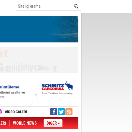
LERİ
WORLD NEWS
DİĞER »