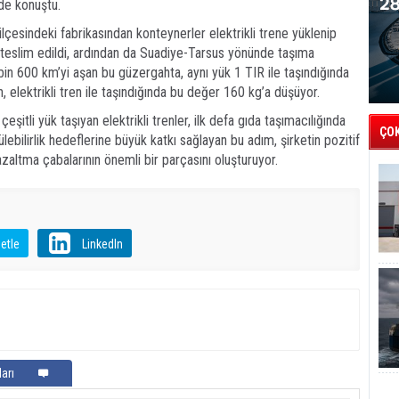
nde konuştu.
lçesindeki fabrikasından konteynerler elektrikli trene yüklenip
teslim edildi, ardından da Suadiye-Tarsus yönünde taşıma
bin 600 km’yi aşan bu güzergahta, aynı yük 1 TIR ile taşındığında
 elektrikli tren ile taşındığında bu değer 160 kg’a düşüyor.
itli yük taşıyan elektrikli trenler, ilk defa gıda taşımacılığında
ÇO
lebilirlik hedeflerine büyük katkı sağlayan bu adım, şirketin pozitif
zaltma çabalarının önemli bir parçasını oluşturuyor.
etle
LinkedIn
arı